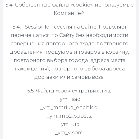
5.4. Собственные файлы «cookie», используемые
Компанией:
5.4.1. SessionId - сессия на Сайте. Позволяет
перемещаться по Сайту без необходимости
совершения повторного входа, повторного
добавления продуктов и товаров в корзину,
повторного выбора города (адреса места
нахождения), повторного выбора адреса
доставки или самовывоза.
5.5. Файлы «cookie» третьих лиц:
_ym_isad;
_ym_metrika_enabled;
_ym_mp2_substs;
_ym_uid;
_ym_visorc.