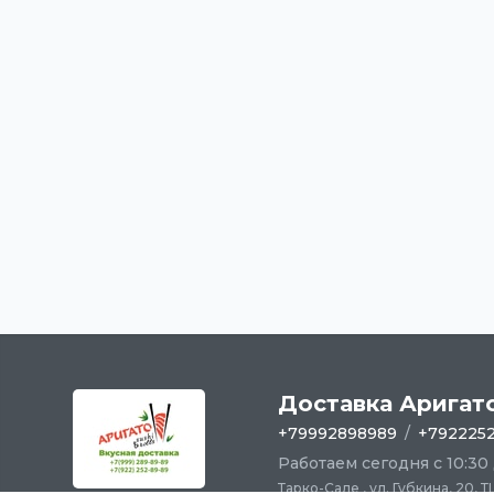
Доставка Аригат
+79992898989
/
+792225
Работаем сегодня с 10:30
Тарко-Сале , ул. Губкина, 20, 